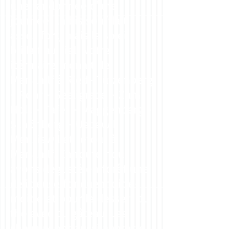
une randonnée d'une
journée. La bis soufflait
assez fort, mais le soleil
brillait au ciel. Notre
itérinaire menait de
Mariahilf à Ried- Tützenberg
- Rohr - Seeligrabe - Zum
Holz - Tafer - Maggenberg -
Schönberg - Uebewil -
Menziswil et retour à
Mariahilf. En route nous
avons dégusté en forêt une
délicieuse fondue moitié-
moitié et pour le dessert du
thé avec du gâteau. Les
chevaux ont aussi apprécié