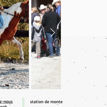
ez-nous
station de monte
book