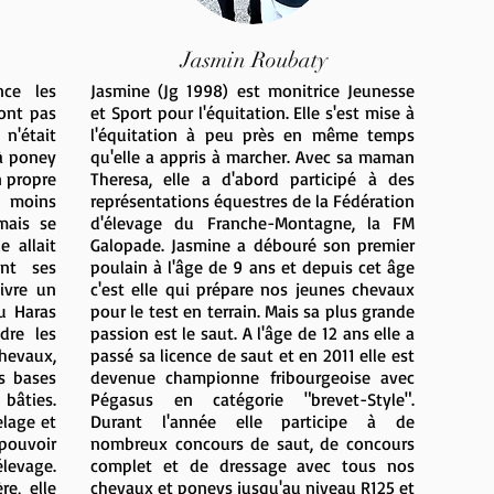
Jasmin Roubaty
nce les
Jasmine (Jg 1998) est monitrice Jeunesse
ont pas
et Sport pour l'équitation. Elle s'est mise à
n'était
l'équitation à peu près en même temps
à poney
qu'elle a appris à marcher. Avec sa maman
n propre
Theresa, elle a d'abord participé à des
moins
représentations équestres de la Fédération
mais se
d'élevage du Franche-Montagne, la FM
le allait
Galopade. Jasmine a débouré son premier
ant ses
poulain à l'âge de 9 ans et depuis cet âge
uivre un
c'est elle qui prépare nos jeunes chevaux
u Haras
pour le test en terrain. Mais sa plus grande
dre les
passion est le saut. A l'âge de 12 ans elle a
evaux,
passé sa licence de saut et en 2011 elle est
es bases
devenue championne fribourgeoise avec
bâties.
Pégasus en catégorie "brevet-Style".
elage et
Durant l'année elle participe à de
 pouvoir
nombreux concours de saut, de concours
levage.
complet et de dressage avec tous nos
re, elle
chevaux et poneys jusqu'au niveau R125 et