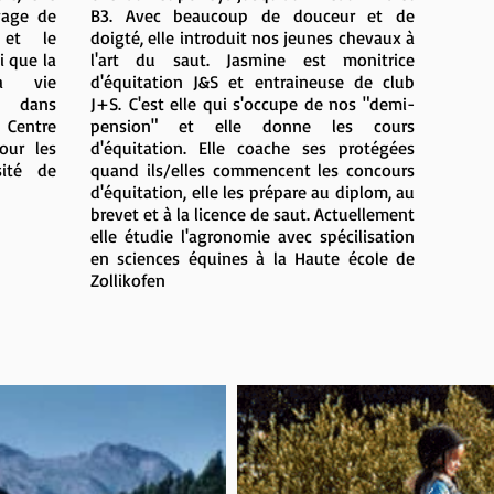
vage de
B3. Avec beaucoup de douceur et de
 et le
doigté, elle introduit nos jeunes chevaux à
i que la
l'art du saut. J
asmine est monitrice
a vie
d'équitation J&S et entraineuse de club
 dans
J+S.
C'est elle qui s'occupe de nos "demi-
u Centre
pension" et elle donne les cours
our les
d'équitation. Elle coache ses protégées
sité de
quand ils/elles commencent les concours
d'équitation, elle les prépare au diplom, au
brevet et à la licence de saut. Actuellement
elle étudie l'agronomie avec spécilisation
en sciences équines à la Haute école de
Zollikofen