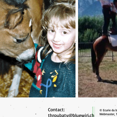
Contact:
© Ecurie du 
Webmaster, 
throubaty@bluewin.ch