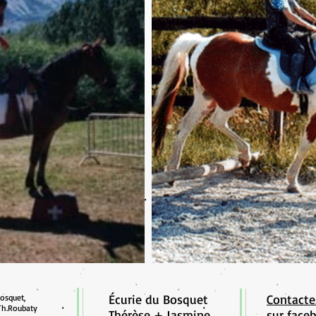
Écurie du Bosquet
Contact
bosquet,
Th.Roubaty
Thérèse + Jasmine
sur face