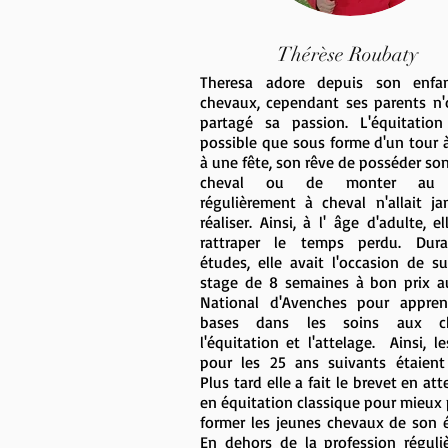
Thérèse Roubaty
Theresa adore depuis son enfa
chevaux, cependant ses parents n'
partagé sa passion. L'équitation 
possible que sous forme d'un tour 
à une fête, son rêve de posséder so
cheval ou de monter au 
régulièrement à cheval n'allait ja
réaliser. Ainsi, à l' âge d'adulte, el
rattraper le temps perdu. Dur
études, elle avait l'occasion de s
stage de 8 semaines à bon prix a
National d'Avenches pour appren
bases dans les soins aux ch
l'équitation et l'attelage. Ainsi, l
pour les 25 ans suivants étaient 
Plus tard elle a fait le brevet en att
en équitation classique pour mieux
former les jeunes chevaux de son é
En dehors de la profession réguliè